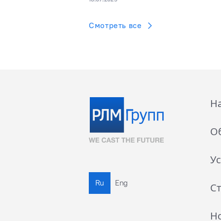
Смотреть все
Н
О
Ус
Ru
Eng
С
Н