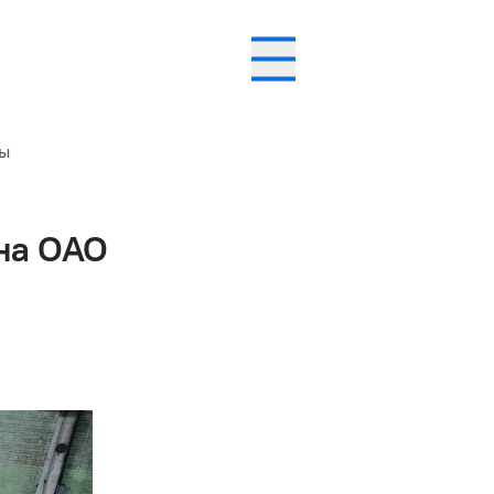
ны
 на ОАО