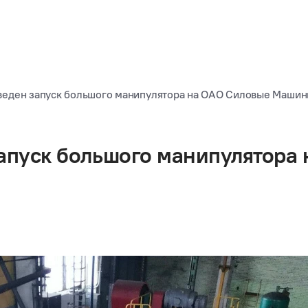
веден запуск большого манипулятора на ОАО Силовые Маши
апуск большого манипулятора