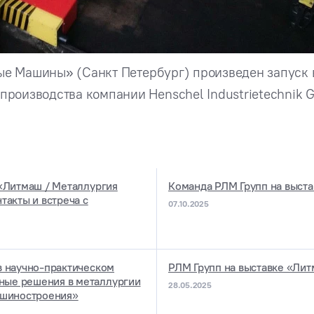
вые Машины» (Санкт Петербург) произведен запуск
роизводства компании Henschel Industrietechnik 
 «Литмаш / Металлургия
Команда РЛМ Групп на выста
такты и встреча с
07.10.2025
в научно-практическом
РЛМ Групп на выставке «Ли
ые решения в металлургии
28.05.2025
ашиностроения»