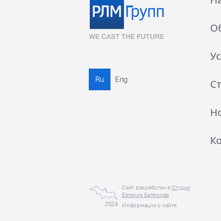
О
Ус
Ru
Eng
С
Н
К
Сайт разработан в
Студии
Евгения Батюкова
2024
Информация о сайте